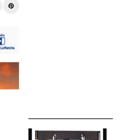
r
inkedIn
Pinterest