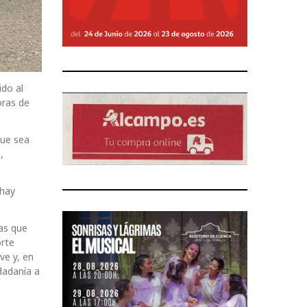
ido al
oras de
que sea
,
 hay
as que
orte
ve y, en
dadanía a