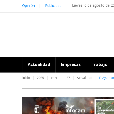
Skip
Jueves, 6 de agosto de 2
Opinión
Publicidad
to
content
Actualidad
Empresas
Trabajo
Inicio
2025
enero
27
Actualidad
El Ayunta