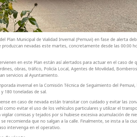
l Plan Municipal de Vialidad Invernal (Pemuvi) en fase de alerta deb
 se produzcan nevadas este martes, concretamente desde las 00:00 h
ntervienen en este Plan están así alertados para actuar en el caso de 
rdines, obras, tráfico, Policía Local, Agentes de Movilidad, Bomberos
an servicios al Ayuntamiento.
emporada invernal en la Comisión Técnica de Seguimiento del Pemuvi,
 y 180 toneladas de sal.
ense en caso de nevada están transitar con cuidado y evitar las zon
 como evitar el uso de los vehículos particulares y utilizar el transp
 vigilar cornisas y tejados por si hubiese excesiva acumulación de nie
se recomienda que no salgan a la calle. Finalmente, se insta a la ciu
so intervenga en el operativo.