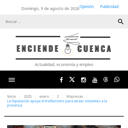
Skip
Opinión
Publicidad
Domingo, 9 de agosto de 2026
to
content
search
Actualidad, economía y empleo
Facebook
Twitter
Instagram
Youtube
Threads
Wha
Inicio
2025
enero
2
Empresas
La Diputación apoya el trufiturismo para atraer visitantes a la
provincia