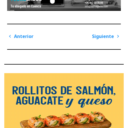
Navegación
Anterior
Siguiente
de
Previous
Next
entradas
Post
Post