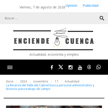
Skip
Opinión
Publicidad
Viernes, 7 de agosto de 2026
to
content
search
Actualidad, economía y empleo
Facebook
Twitter
Instagram
Youtube
Threads
Wha
Inicio
2024
noviembre
17
Actualidad
La Reserva del Valle del Cabriel busca personal administrativo y
técnicos para trabajo de campo