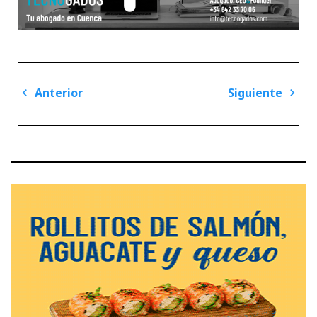
Navegación
Anterior
Siguiente
de
Previous
Next
entradas
Post
Post