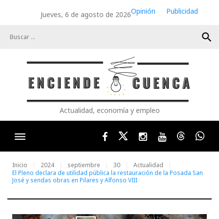
Skip
Opinión
Publicidad
Jueves, 6 de agosto de 2026
to
content
search
Actualidad, economía y empleo
Facebook
Twitter
Instagram
Youtube
Threads
Wha
Inicio
2024
septiembre
30
Actualidad
El Pleno declara de utilidad pública la restauración de la Posada San
José y sendas obras en Pilares y Alfonso VIII