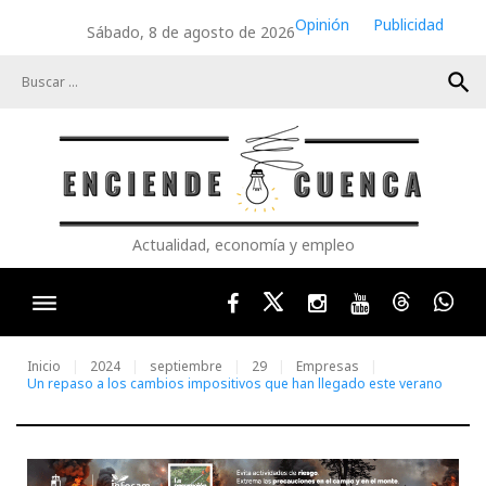
Skip
Opinión
Publicidad
Sábado, 8 de agosto de 2026
to
content
search
Actualidad, economía y empleo
Facebook
Twitter
Instagram
Youtube
Threads
Wha
Inicio
2024
septiembre
29
Empresas
Un repaso a los cambios impositivos que han llegado este verano