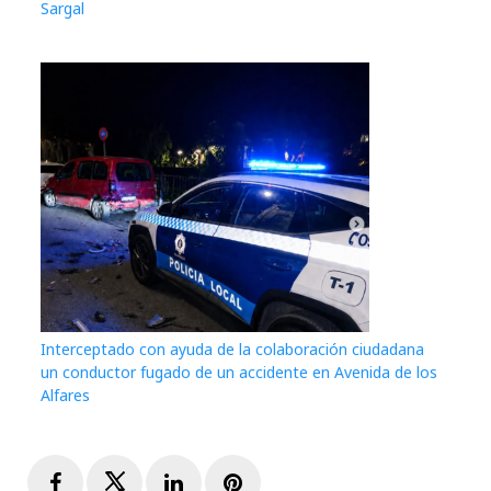
Sargal
Interceptado con ayuda de la colaboración ciudadana
un conductor fugado de un accidente en Avenida de los
Alfares
Facebook
Twitter
LinkedIn
Pinterest