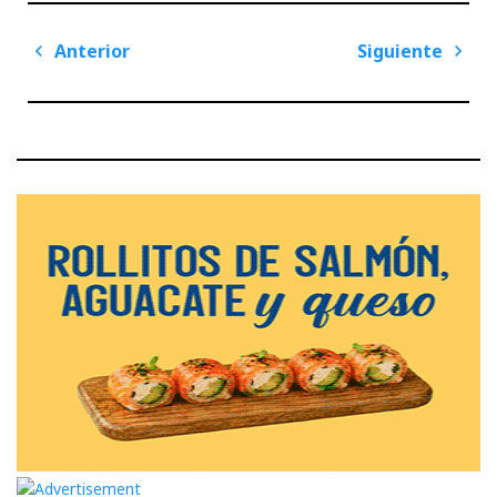
Navegación
Anterior
Siguiente
de
Previous
Next
entradas
Post
Post