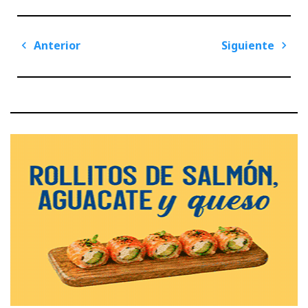
Navegación
Anterior
Siguiente
de
Previous
Next
entradas
Post
Post