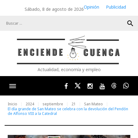
Skip
Opinión
Publicidad
Sábado, 8 de agosto de 2026
to
content
search
Actualidad, economía y empleo
Facebook
Twitter
Instagram
Youtube
Threads
Wha
Inicio
2024
septiembre
21
San Mateo
El día grande de San Mateo se celebra con la devolución del Pendón
de Alfonso VIII a la Catedral