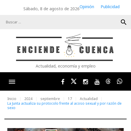
Skip
Opinión
Publicidad
Sábado, 8 de agosto de 2026
to
content
search
Actualidad, economía y empleo
Facebook
Twitter
Instagram
Youtube
Threads
Wha
Inicio
2024
septiembre
17
Actualidad
La Junta actualiza su protocolo frente al acoso sexual y por razón de
sexo