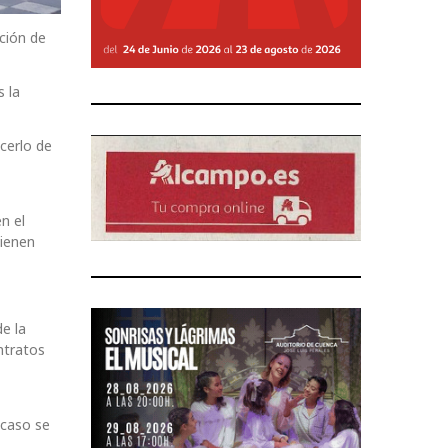
ción de
s la
acerlo de
n el
tienen
e la
ntratos
 caso se