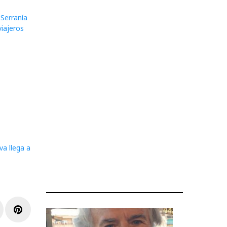
Serranía
viajeros
va llega a
r
inkedIn
Pinterest