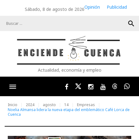
Skip
Opinión
Publicidad
Sábado, 8 de agosto de 2026
to
content
search
Actualidad, economía y empleo
Facebook
Twitter
Instagram
Youtube
Threads
Wha
Inicio
2024
agosto
14
Empresas
Noelia Almansa lidera la nueva etapa del emblemático Café Lorca de
Cuenca