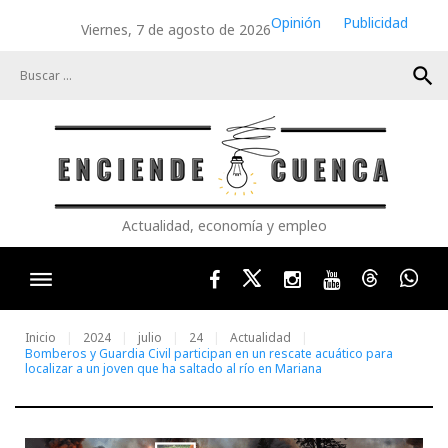
Skip
Opinión
Publicidad
Viernes, 7 de agosto de 2026
to
content
search
Actualidad, economía y empleo
Facebook
Twitter
Instagram
Youtube
Threads
Wha
Inicio
2024
julio
24
Actualidad
Bomberos y Guardia Civil participan en un rescate acuático para
localizar a un joven que ha saltado al río en Mariana