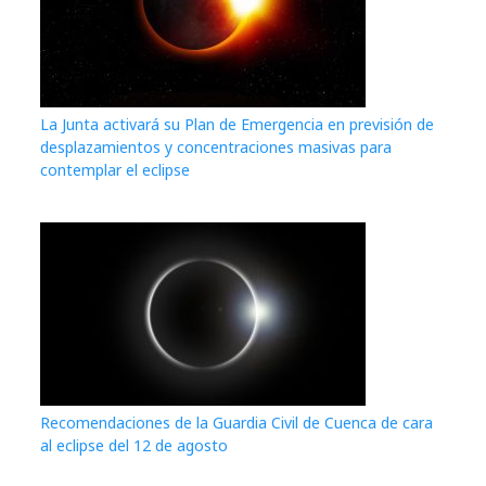
La Junta activará su Plan de Emergencia en previsión de
desplazamientos y concentraciones masivas para
contemplar el eclipse
Recomendaciones de la Guardia Civil de Cuenca de cara
al eclipse del 12 de agosto