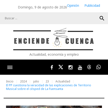
Skip
Opinión
Publicidad
Domingo, 9 de agosto de 2026
to
content
search
Actualidad, economía y empleo
Facebook
Twitter
Instagram
Youtube
Threads
Wha
Inicio
2024
julio
23
Actualidad
El PP cuestiona la veracidad de las explicaciones de Territorio
Musical sobre el césped de La Fuensanta