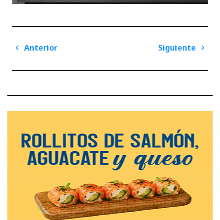
Navegación
Anterior
Siguiente
de
Previous
Next
entradas
Post
Post