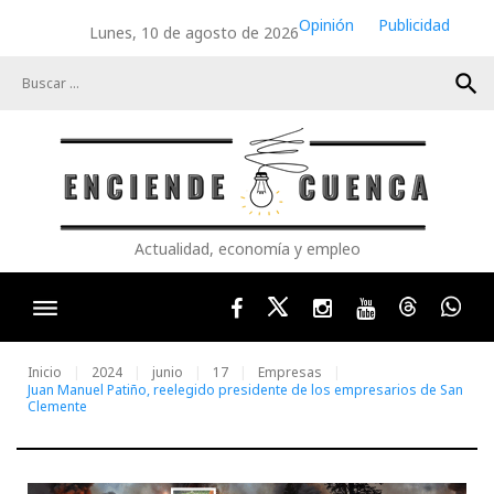
Skip
Opinión
Publicidad
Lunes, 10 de agosto de 2026
to
content
search
Actualidad, economía y empleo
Facebook
Twitter
Instagram
Youtube
Threads
Wha
Inicio
2024
junio
17
Empresas
Juan Manuel Patiño, reelegido presidente de los empresarios de San
Clemente