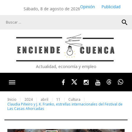
Skip
Opinión
Publicidad
Sábado, 8 de agosto de 2026
to
content
search
Actualidad, economía y empleo
Facebook
Twitter
Instagram
Youtube
Threads
Wha
Inicio
2024
abril
11
Cultura
Claudia Piñeiro y J. K. Franko, estrellas internacionales del Festival de
Las Casas Ahorcadas