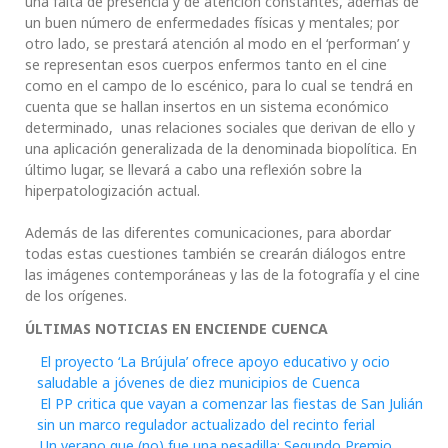
una falta de presencia y de atención constantes, además de
un buen número de enfermedades físicas y mentales; por
otro lado, se prestará atención al modo en el ‘performan’ y
se representan esos cuerpos enfermos tanto en el cine
como en el campo de lo escénico, para lo cual se tendrá en
cuenta que se hallan insertos en un sistema económico
determinado, unas relaciones sociales que derivan de ello y
una aplicación generalizada de la denominada biopolítica. En
último lugar, se llevará a cabo una reflexión sobre la
hiperpatologización actual.
Además de las diferentes comunicaciones, para abordar
todas estas cuestiones también se crearán diálogos entre
las imágenes contemporáneas y las de la fotografía y el cine
de los orígenes.
ÚLTIMAS NOTICIAS EN ENCIENDE CUENCA
El proyecto ‘La Brújula’ ofrece apoyo educativo y ocio
saludable a jóvenes de diez municipios de Cuenca
El PP critica que vayan a comenzar las fiestas de San Julián
sin un marco regulador actualizado del recinto ferial
Un verano que (no) fue una pesadilla: Segundo Premio