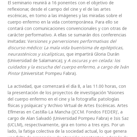
El seminario reunirá a 16 ponentes con el objetivo de
reflexionar, desde el campo del cine y el de las artes
escénicas, en torno a las imágenes y las miradas sobre el
cuerpo enfermo en la vida contemporánea. Para ello se
contará con comunicaciones convencionales y con otras de
carácter performativo. A ellas se sumarán dos conferencias
invitadas: V
ersiones y perversiones performativas del
discurso médico: La mala vida buenísima de epilépticas,
neurasténicos y sicalípticas
, que impartirá Gloria Durán
(Universidad de Salamanca); y
A oscuras y en celada: los
cuidados y la escucha del cuerpo enfermo, a cargo de Iván
Pintor
(Universitat Pompeu Fabra).
La actividad, que comenzará el día 8, a las 11.00 horas, con
la presentación de los proyectos de investigación ‘Visiones
del cuerpo enfermo en el cine y la fotografía: patologías
físicas y psíquicas’ y ‘Archivo Virtual de Artes Escénicas. Artes
Efímeras en Castilla-La Mancha (JCCM. Fondos FEDER)’, a
cargo de Alan Salvadó (Universidad Pompeu Fabra) e Isis Saz
(UCLM), respectivamente, gira en torno a tres ejes. Por un
lado, la fatiga colectiva de la sociedad actual, lo que genera