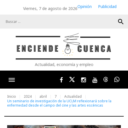
Skip
Opinión
Publicidad
Viernes, 7 de agosto de 2026
to
content
search
Actualidad, economía y empleo
Facebook
Twitter
Instagram
Youtube
Threads
Wha
Inicio
2024
abril
7
Actualidad
Un seminario de investigación de la UCLM reflexionará sobre la
enfermedad desde el campo del cine y las artes escénicas