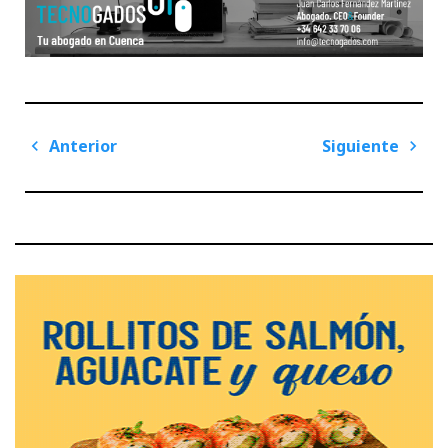
Navegación
Anterior
Siguiente
de
Previous
Next
entradas
Post
Post