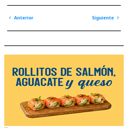
Navegación
Anterior
Siguiente
de
Previous
Next
entradas
Post
Post