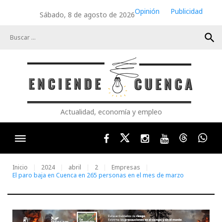
Skip
Opinión
Publicidad
Sábado, 8 de agosto de 2026
to
content
search
Actualidad, economía y empleo
Facebook
Twitter
Instagram
Youtube
Threads
Wha
Inicio
2024
abril
2
Empresas
El paro baja en Cuenca en 265 personas en el mes de marzo