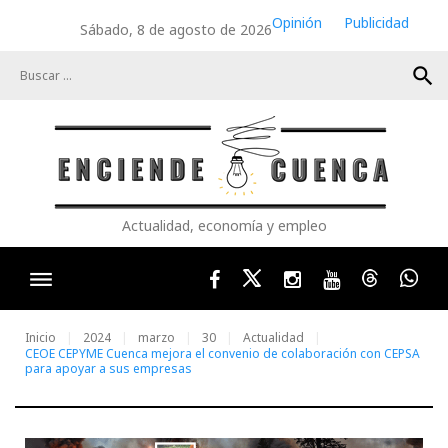
Skip
Opinión
Publicidad
Sábado, 8 de agosto de 2026
to
content
search
Actualidad, economía y empleo
Facebook
Twitter
Instagram
Youtube
Threads
Wha
Inicio
2024
marzo
30
Actualidad
CEOE CEPYME Cuenca mejora el convenio de colaboración con CEPSA
para apoyar a sus empresas