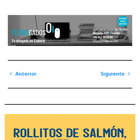
Navegación
Anterior
Siguiente
de
Previous
Next
entradas
Post
Post