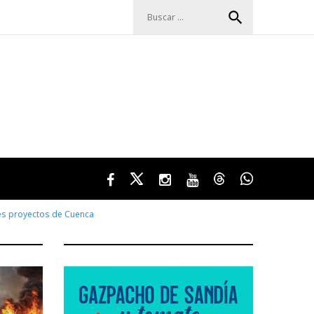
Buscar:
search
Facebook
Twitter
Instagram
Youtube
Threads
WhatsApp
des proyectos de Cuenca