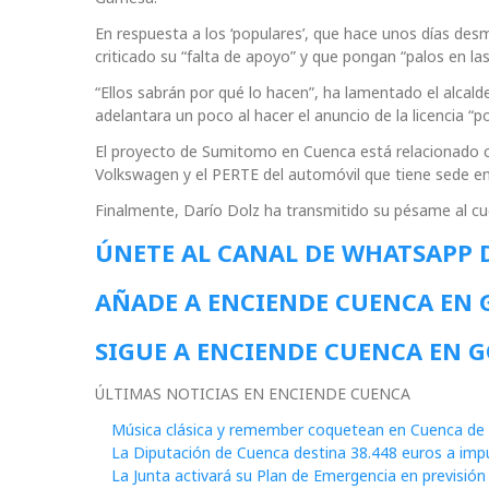
En respuesta a los ‘populares’, que hace unos días des
criticado su “falta de apoyo” y que pongan “palos en la
“Ellos sabrán por qué lo hacen”, ha lamentado el alcal
adelantara un poco al hacer el anuncio de la licencia “
El proyecto de Sumitomo en Cuenca está relacionado co
Volkswagen y el PERTE del automóvil que tiene sede e
Finalmente, Darío Dolz ha transmitido su pésame al cue
ÚNETE AL CANAL DE WHATSAPP 
AÑADE A ENCIENDE CUENCA EN
SIGUE A ENCIENDE CUENCA EN 
ÚLTIMAS NOTICIAS EN ENCIENDE CUENCA
Música clásica y remember coquetean en Cuenca de 
La Diputación de Cuenca destina 38.448 euros a impul
La Junta activará su Plan de Emergencia en previsió