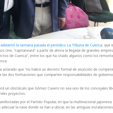
delantó la semana pasada el periódico La Tribuna de Cuenca
, que e
s Une, “capitaneará” a partir de ahora la llegada de grandes empres
oyectos de Cuenca”, entre los que ha citado algunos como los remont
enca.
ha aclarado que “no habrá un decreto formal de asunción de compete
 de las dos formaciones que comparten responsabilidades de gobierno
 será un obstáculo que Gómez Cavero no sea uno de los concejales li
ndes proyectos.
anifestadas por el Partido Popular, en que la multinacional japonesa
 adecuar la nave donde se han a ubicar, en las antiguas instalacione