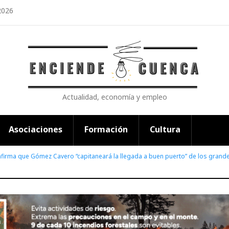
2026
Actualidad, economía y empleo
Asociaciones
Formación
Cultura
nfirma que Gómez Cavero “capitaneará la llegada a buen puerto” de los gran