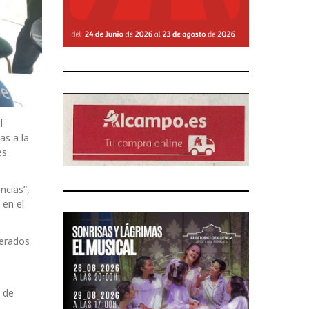
l
as a la
es
ncias”,
 en el
berados
s de