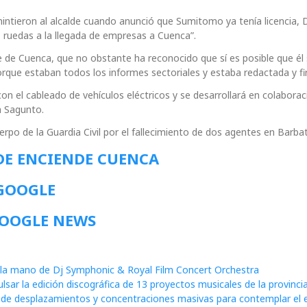
mintieron al alcalde cuando anunció que Sumitomo ya tenía licencia, 
s ruedas a la llegada de empresas a Cuenca”.
de de Cuenca, que no obstante ha reconocido que sí es posible que él
porque estaban todos los informes sectoriales y estaba redactada y f
n el cableado de vehículos eléctricos y se desarrollará en colabora
n Sagunto.
rpo de la Guardia Civil por el fallecimiento de dos agentes en Barbat
DE ENCIENDE CUENCA
 GOOGLE
GOOGLE NEWS
la mano de Dj Symphonic & Royal Film Concert Orchestra
sar la edición discográfica de 13 proyectos musicales de la provinci
n de desplazamientos y concentraciones masivas para contemplar el e