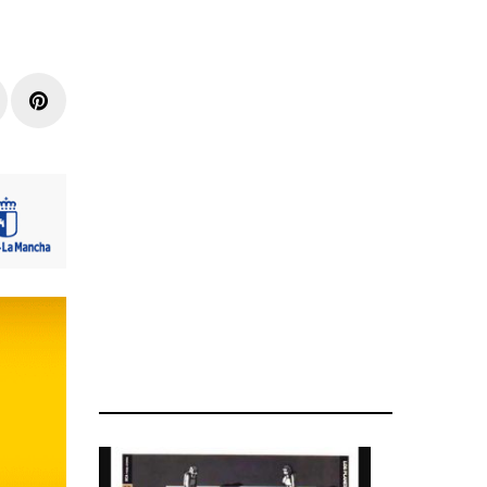
r
inkedIn
Pinterest