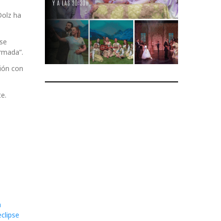
Dolz ha
 se
irmada”.
ción con
e.
a
clipse