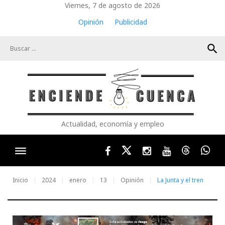
Skip
Viernes, 7 de agosto de 2026
to
Opinión
Publicidad
content
search
Actualidad, economía y empleo
Facebook
Twitter
Instagram
Youtube
Threads
Wha
Inicio
2024
enero
13
Opinión
La Junta y el tren