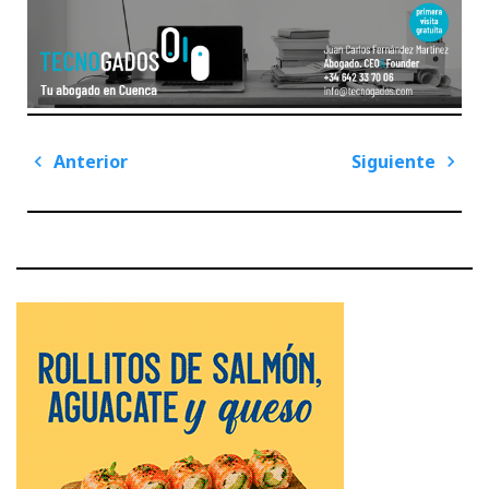
Navegación
Anterior
Siguiente
de
Previous
Next
entradas
Post
Post