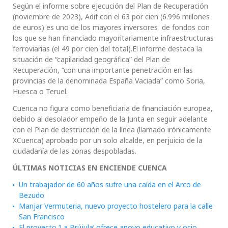
Según el informe sobre ejecución del Plan de Recuperación
(noviembre de 2023), Adif con el 63 por cien (6.996 millones
de euros) es uno de los mayores inversores de fondos con
los que se han financiado mayoritariamente infraestructuras
ferroviarias (el 49 por cien del total).El informe destaca la
situación de “capilaridad geográfica” del Plan de
Recuperación, “con una importante penetración en las
provincias de la denominada España Vaciada” como Soria,
Huesca o Teruel.
Cuenca no figura como beneficiaria de financiación europea,
debido al desolador empeño de la Junta en seguir adelante
con el Plan de destrucción de la línea (llamado irónicamente
XCuenca) aprobado por un solo alcalde, en perjuicio de la
ciudadanía de las zonas despobladas.
ÚLTIMAS NOTICIAS EN ENCIENDE CUENCA
Un trabajador de 60 años sufre una caída en el Arco de
Bezudo
Manjar Vermuteria, nuevo proyecto hostelero para la calle
San Francisco
El proyecto ‘La Brújula’ ofrece apoyo educativo y ocio