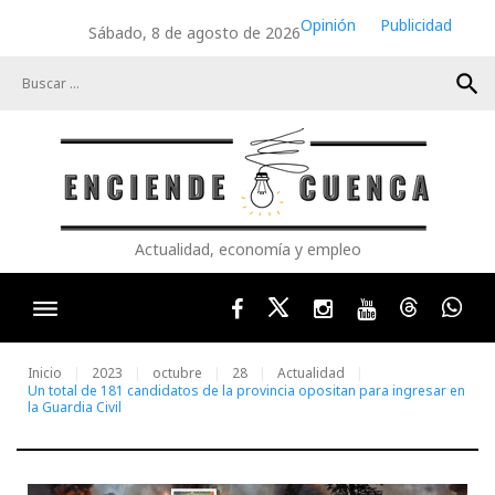
Skip
Opinión
Publicidad
Sábado, 8 de agosto de 2026
to
content
search
Actualidad, economía y empleo
Facebook
Twitter
Instagram
Youtube
Threads
Wha
Inicio
2023
octubre
28
Actualidad
Un total de 181 candidatos de la provincia opositan para ingresar en
la Guardia Civil