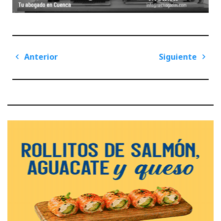
Navegación
Anterior
Siguiente
de
Previous
Next
entradas
Post
Post