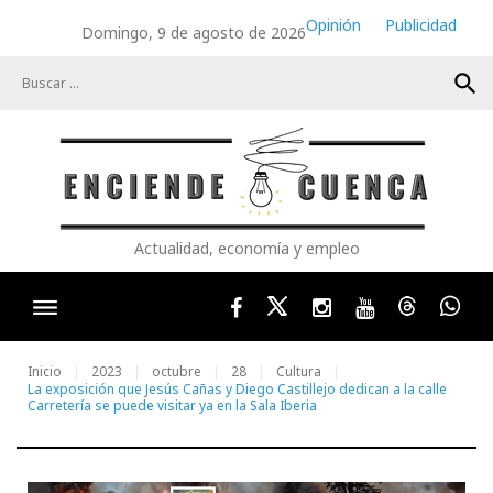
Skip
Opinión
Publicidad
Domingo, 9 de agosto de 2026
to
content
search
Actualidad, economía y empleo
Facebook
Twitter
Instagram
Youtube
Threads
Wha
Inicio
2023
octubre
28
Cultura
La exposición que Jesús Cañas y Diego Castillejo dedican a la calle
Carretería se puede visitar ya en la Sala Iberia