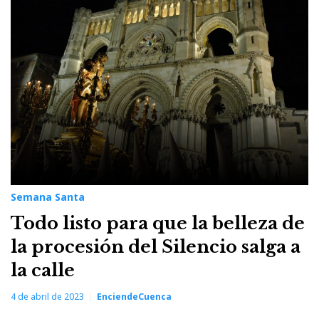
4
de
abril
de
2023
Semana Santa
Todo listo para que la belleza de
la procesión del Silencio salga a
la calle
4 de abril de 2023
EnciendeCuenca