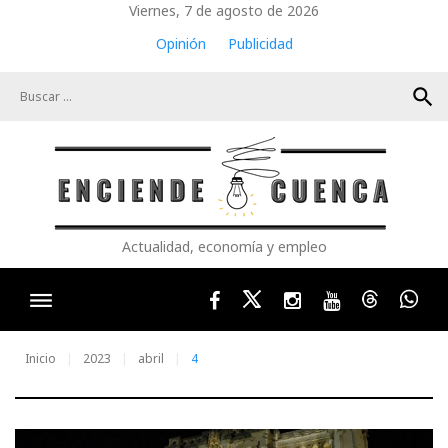
Skip
Viernes, 7 de agosto de 2026
to
Opinión
Publicidad
content
search
Actualidad, economía y empleo
Facebook
Twitter
Instagram
Youtube
Threads
Wha
Inicio
2023
abril
4
Día: