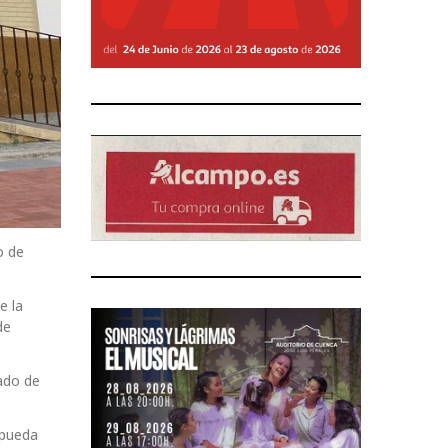
o de
e la
de
cado de
 pueda