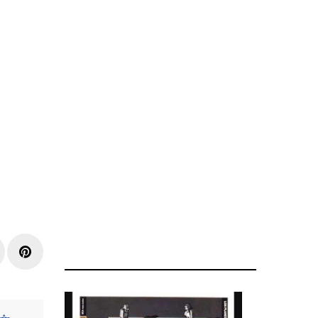
r
inkedIn
Pinterest