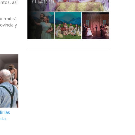
ntos, así
permitirá
ovincia y
ir las
nta