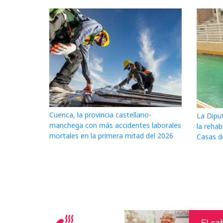
Cuenca, la provincia castellano-
La Dipu
manchega con más accidentes laborales
la rehab
mortales en la primera mitad del 2026
Casas d