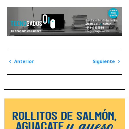
Navegación
Anterior
Siguiente
de
Previous
Next
entradas
Post
Post