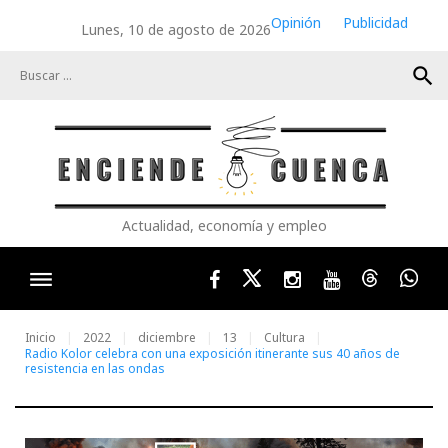
Skip
Opinión
Publicidad
Lunes, 10 de agosto de 2026
to
content
search
Actualidad, economía y empleo
Facebook
Twitter
Instagram
Youtube
Threads
Wha
Inicio
2022
diciembre
13
Cultura
Radio Kolor celebra con una exposición itinerante sus 40 años de
resistencia en las ondas