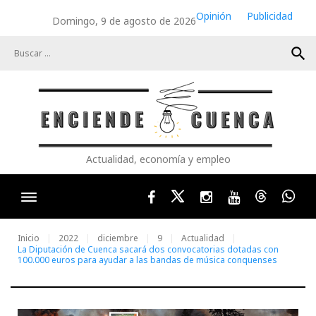
Skip
Opinión
Publicidad
Domingo, 9 de agosto de 2026
to
content
search
Actualidad, economía y empleo
Facebook
Twitter
Instagram
Youtube
Threads
Wha
Inicio
2022
diciembre
9
Actualidad
La Diputación de Cuenca sacará dos convocatorias dotadas con
100.000 euros para ayudar a las bandas de música conquenses