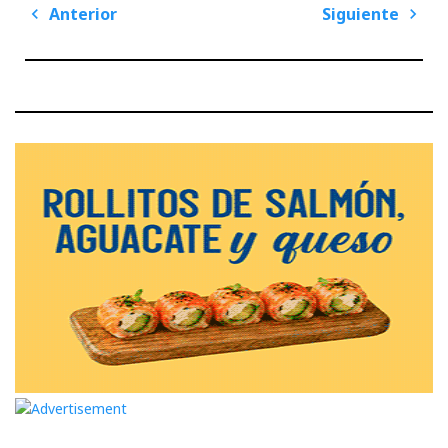
Navegación
Anterior
Siguiente
de
Previous
Next
entradas
Post
Post