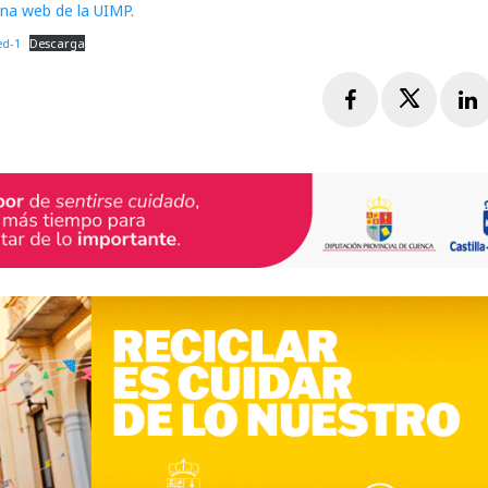
gina web de la UIMP
.
ed-1
Descarga
Facebook
Twitte
L