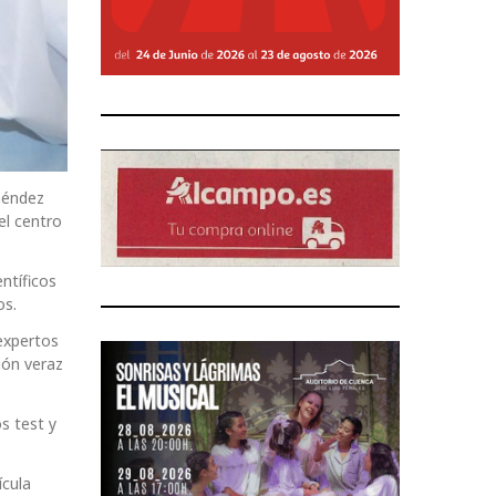
néndez
el centro
ntíficos
os.
expertos
ión veraz
s test y
ícula