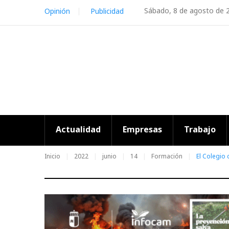
Skip
Sábado, 8 de agosto de 
Opinión
Publicidad
to
content
Actualidad
Empresas
Trabajo
Inicio
2022
junio
14
Formación
El Colegio