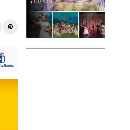
r
inkedIn
Pinterest