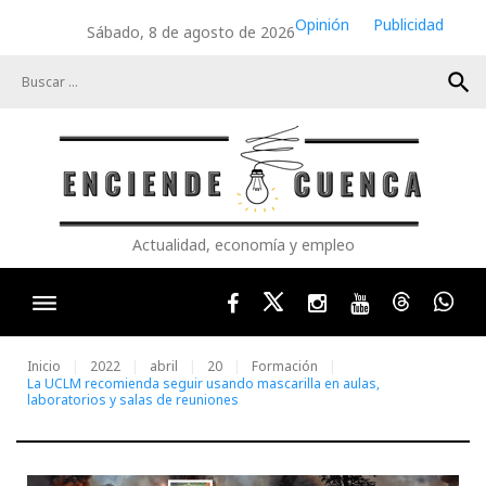
Skip
Opinión
Publicidad
Sábado, 8 de agosto de 2026
to
content
search
Actualidad, economía y empleo
Facebook
Twitter
Instagram
Youtube
Threads
Wha
Inicio
2022
abril
20
Formación
La UCLM recomienda seguir usando mascarilla en aulas,
laboratorios y salas de reuniones