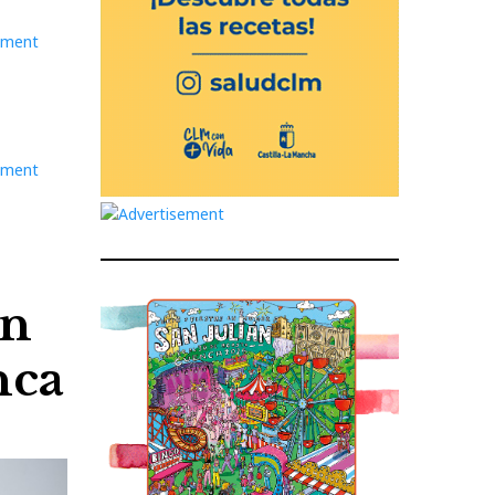
en
nca