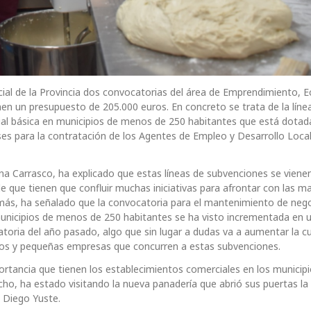
icial de la Provincia dos convocatorias del área de Emprendimiento,
en un presupuesto de 205.000 euros. En concreto se trata de la líne
ial básica en municipios de menos de 250 habitantes que está dotad
ases para la contratación de los Agentes de Empleo y Desarrollo Loca
na Carrasco, ha explicado que estas líneas de subvenciones se viene
que tienen que confluir muchas iniciativas para afrontar con las m
demás, ha señalado que la convocatoria para el mantenimiento de neg
unicipios de menos de 250 habitantes se ha visto incrementada en 
atoria del año pasado, algo que sin lugar a dudas va a aumentar la c
s y pequeñas empresas que concurren a estas subvenciones.
tancia que tienen los establecimientos comerciales en los municip
cho, ha estado visitando la nueva panadería que abrió sus puertas l
, Diego Yuste.