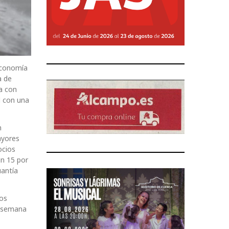
 Economía
a de
a con
l con una
n
ayores
ocios
un 15 por
uantía
ios
a semana