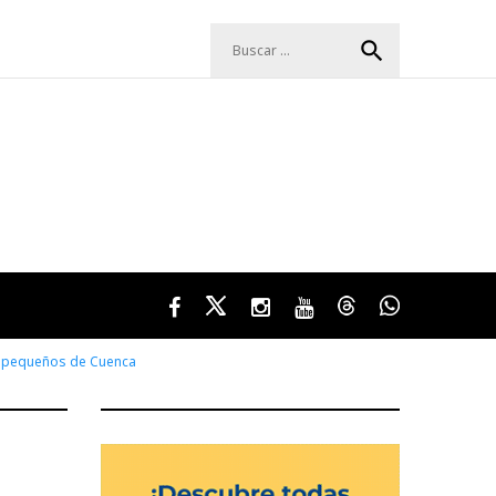
Buscar:
search
Facebook
Twitter
Instagram
Youtube
Threads
WhatsApp
ás pequeños de Cuenca