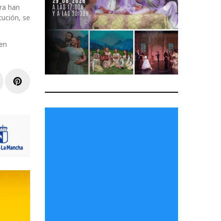
ra han
tución, se
ben
r
inkedIn
Pinterest