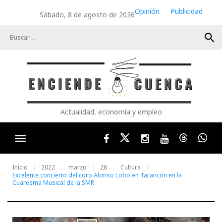
Skip
Opinión
Publicidad
Sábado, 8 de agosto de 2026
to
content
search
Actualidad, economía y empleo
Facebook
Twitter
Instagram
Youtube
Threads
Wha
Inicio
2022
marzo
26
Cultura
Excelente concierto del coro Alonso Lobo en Tarancón en la
Cuaresma Musical de la SMR