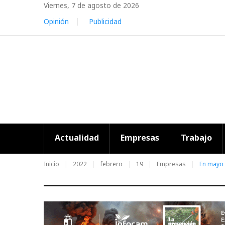
Skip
Viernes, 7 de agosto de 2026
to
Opinión
Publicidad
content
Actualidad
Empresas
Trabajo
Inicio
2022
febrero
19
Empresas
En mayo 