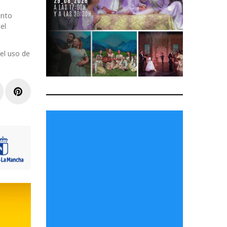
ento
el
 el uso de
r
inkedIn
Pinterest