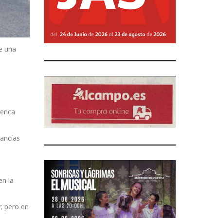
e una
uenca
cancías
en la
r, pero en