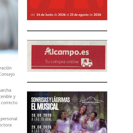
ración
 Consejo
marcha
enible y
 correcto
 personal
ectora