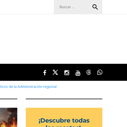
Buscar:
search
Facebook
Twitter
Instagram
Youtube
Threads
WhatsApp
icos de la Administración regional