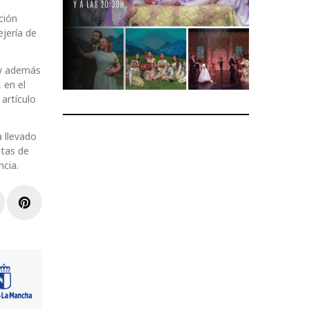
ción
ejería de
 y además
 en el
artículo
 llevado
ntas de
ncia.
r
inkedIn
Pinterest