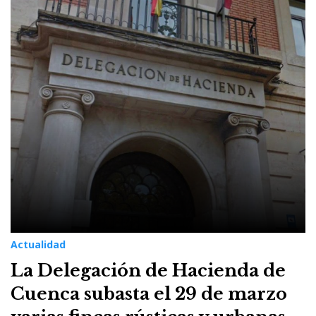
13
de
febrero
de
2022
Actualidad
La Delegación de Hacienda de
Cuenca subasta el 29 de marzo