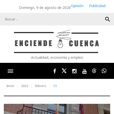
Skip
Opinión
Publicidad
Domingo, 9 de agosto de 2026
to
content
search
Actualidad, economía y empleo
Facebook
Twitter
Instagram
Youtube
Threads
Wha
Inicio
2022
febrero
13
Día: