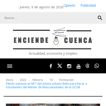
Skip
Opinión
Publicidad
Jueves, 6 de agosto de 2026
to
content
search
Actualidad, economía y empleo
Facebook
Twitter
Instagram
Youtube
Threads
Wha
Inicio
2022
febrero
10
Formación
Pikolin subasta un NFT del artista urbano Belin para becar a
estudiantes del Máster de Masculinidades de la UCLM