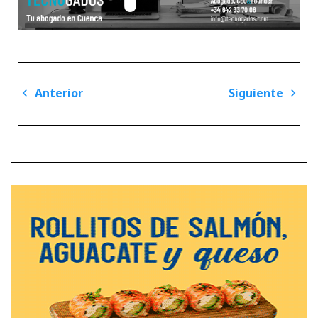
Navegación
Anterior
Siguiente
de
Previous
Next
entradas
Post
Post