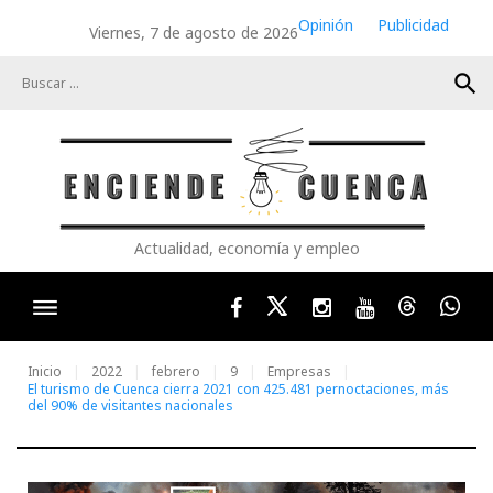
Skip
Opinión
Publicidad
Viernes, 7 de agosto de 2026
to
content
search
Actualidad, economía y empleo
Facebook
Twitter
Instagram
Youtube
Threads
Wha
Inicio
2022
febrero
9
Empresas
El turismo de Cuenca cierra 2021 con 425.481 pernoctaciones, más
del 90% de visitantes nacionales