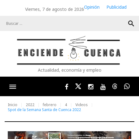
Skip
Opinión
Publicidad
Viernes, 7 de agosto de 2026
to
content
search
Actualidad, economía y empleo
Facebook
Twitter
Instagram
Youtube
Threads
Wha
Inicio
2022
febrero
4
Videos
Spot de la Semana Santa de Cuenca 2022