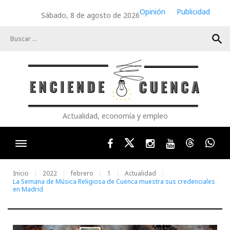
Skip
Opinión
Publicidad
Sábado, 8 de agosto de 2026
to
content
search
Actualidad, economía y empleo
Facebook
Twitter
Instagram
Youtube
Threads
Wha
Inicio
2022
febrero
1
Actualidad
La Semana de Música Religiosa de Cuenca muestra sus credenciales
en Madrid