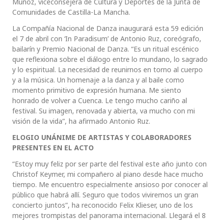
Muñoz, viceconsejera de Cultura y Deportes de la Junta de
Comunidades de Castilla-La Mancha.
La Compañía Nacional de Danza inaugurará esta 59 edición
el 7 de abril con ‘In Paradisum’ de Antonio Ruz, coreógrafo,
bailarín y Premio Nacional de Danza. “Es un ritual escénico
que reflexiona sobre el diálogo entre lo mundano, lo sagrado
y lo espiritual. La necesidad de reunirnos en torno al cuerpo
y a la música. Un homenaje a la danza y al baile como
momento primitivo de expresión humana. Me siento
honrado de volver a Cuenca. Le tengo mucho cariño al
festival. Su imagen, renovada y abierta, va mucho con mi
visión de la vida”, ha afirmado Antonio Ruz.
ELOGIO UNÁNIME DE ARTISTAS Y COLABORADORES
PRESENTES EN EL ACTO
“Estoy muy feliz por ser parte del festival este año junto con
Christof Keymer, mi compañero al piano desde hace mucho
tiempo. Me encuentro especialmente ansioso por conocer al
público que habrá allí. Seguro que todos viviremos un gran
concierto juntos”, ha reconocido Felix Klieser, uno de los
mejores trompistas del panorama internacional. Llegará el 8