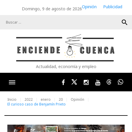
Skip
Opinión
Publicidad
Domingo, 9 de agosto de 2026
to
content
search
Actualidad, economía y empleo
Facebook
Twitter
Instagram
Youtube
Threads
Wha
Inicio
2022
enero
20
Opinión
El curioso caso de Benjamín Prieto