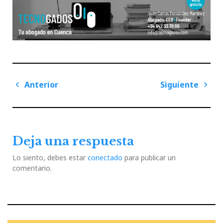
Navegación
Anterior
Siguiente
de
Previous
Next
entradas
Post
Post
Deja una respuesta
Lo siento, debes estar
conectado
para publicar un
comentario.