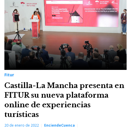
20
de
enero
de
2022
Fitur
Castilla-La Mancha presenta en
FITUR su nueva plataforma
online de experiencias
turísticas
20 de enero de 2022
EnciendeCuenca