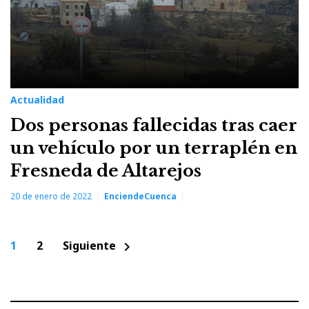
Actualidad
Dos personas fallecidas tras caer
un vehículo por un terraplén en
Fresneda de Altarejos
20 de enero de 2022
EnciendeCuenca
Paginación
1
2
Siguiente
chevron_right
de
entradas