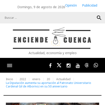
Skip
Opinión
Publicidad
Domingo, 9 de agosto de 2026
to
content
search
Actualidad, economía y empleo
Facebook
Twitter
Instagram
Youtube
Threads
Wha
Inicio
2022
enero
20
Actualidad
La Diputación aumenta su aportación al Patronato Universitario
Cardenal Gil de Albornoz en su 50 aniversario