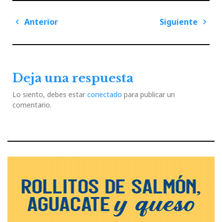
Navegación
Anterior
Siguiente
de
Previous
Next
entradas
Post
Post
Deja una respuesta
Lo siento, debes estar
conectado
para publicar un
comentario.