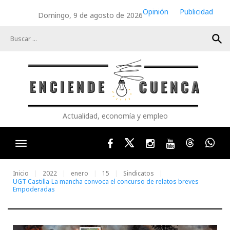
Skip
Opinión
Publicidad
Domingo, 9 de agosto de 2026
to
content
search
Actualidad, economía y empleo
Facebook
Twitter
Instagram
Youtube
Threads
Wha
Inicio
2022
enero
15
Sindicatos
UGT Castilla-La mancha convoca el concurso de relatos breves
Empoderadas