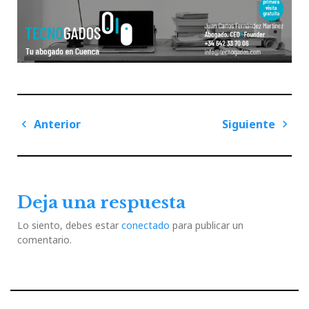
Navegación
Anterior
Siguiente
de
Previous
Next
entradas
Post
Post
Deja una respuesta
Lo siento, debes estar
conectado
para publicar un
comentario.