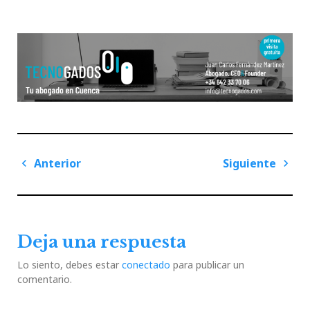
Navegación
Anterior
Siguiente
de
Previous
Next
entradas
Post
Post
Deja una respuesta
Lo siento, debes estar
conectado
para publicar un
comentario.