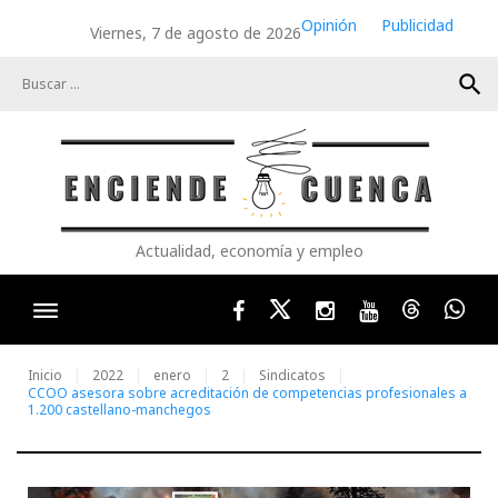
Skip
Opinión
Publicidad
Viernes, 7 de agosto de 2026
to
content
search
Actualidad, economía y empleo
Facebook
Twitter
Instagram
Youtube
Threads
Wha
Inicio
2022
enero
2
Sindicatos
CCOO asesora sobre acreditación de competencias profesionales a
1.200 castellano-manchegos