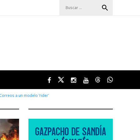
Buscar:
search
Facebook
Twitter
Instagram
Youtube
Threads
WhatsApp
Correos a un modelo ‘rider’