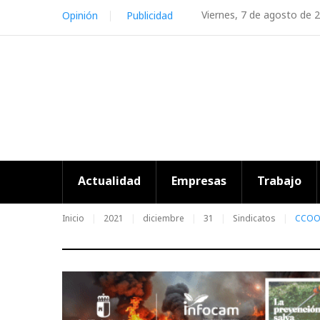
Skip
Viernes, 7 de agosto de 
Opinión
Publicidad
to
content
Actualidad
Empresas
Trabajo
Inicio
2021
diciembre
31
Sindicatos
CCOO 