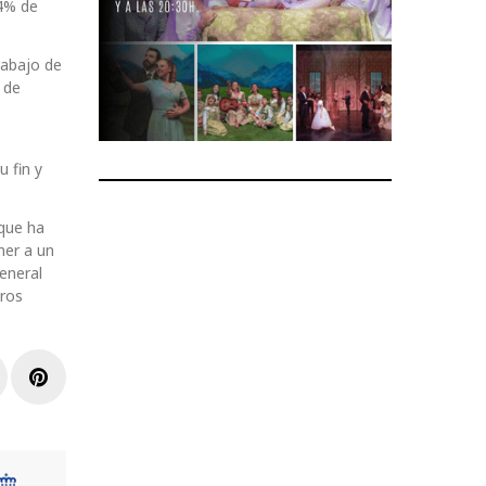
24% de
rabajo de
 de
 fin y
 que ha
ner a un
eneral
uros
r
inkedIn
Pinterest