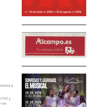
bertura a
 CCOO y
e vio