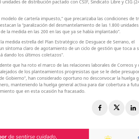
0 unidades de distribución pactado con CSIF, Sindicato Libre y CIG (
o modelo de cartería impuesto,” que precarizaba las condiciones de t
estacan la “paralización del desmantelamiento de las 1.800 unidades
n de la medida en las 200 en las que ya se había implantado”.
a medida estrella del Plan Estratégico de Desguace de Serrano, el
un síntoma claro de agotamiento de un ciclo de gestión que toca a su
tá dando los últimos coletazos”.
ente que ha roto el marco de las relaciones laborales de Correos y
 alejados de los planteamientos progresistas que se le debe presupo
 de Gobierno”, han considerado oportuno no desconvocar la huelga g
enero, manteniendo la huelga general activa para dar cobertura a fut
miento que en esta ocasión ha fracasado.
Facebook
Twitte
L