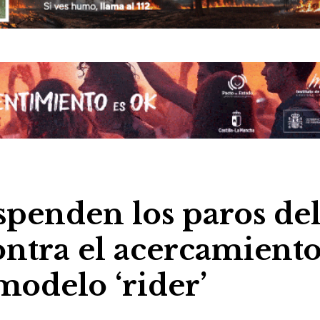
enden los paros del
contra el acercamient
modelo ‘rider’