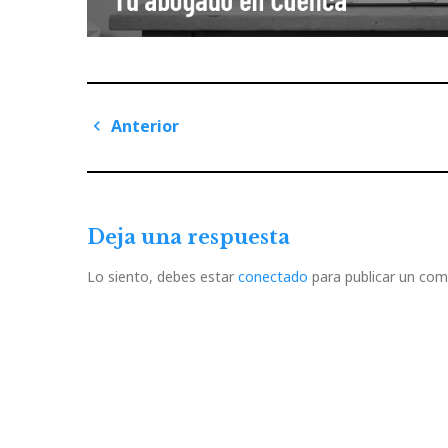
Navegación
Anterior
de
Previous
Post
entradas
Deja una respuesta
Lo siento, debes estar
conectado
para publicar un com