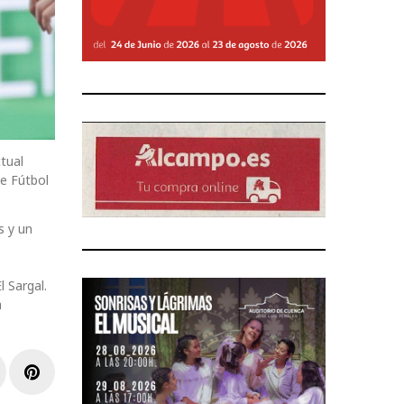
ctual
de Fútbol
s y un
 Sargal.
a
r
inkedIn
Pinterest