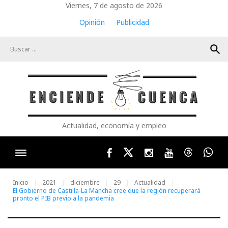
Skip
Viernes, 7 de agosto de 2026
to
Opinión
Publicidad
content
search
Actualidad, economía y empleo
Facebook
Twitter
Instagram
Youtube
Threads
Wha
Inicio
2021
diciembre
29
Actualidad
El Gobierno de Castilla-La Mancha cree que la región recuperará
pronto el PIB previo a la pandemia