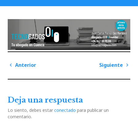
Navegación
Anterior
Siguiente
de
Previous
Next
entradas
Post
Post
Deja una respuesta
Lo siento, debes estar
conectado
para publicar un
comentario.