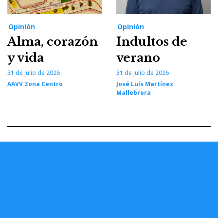
Opinión
Opinión
Alma, corazón
Indultos de
y vida
verano
31 de julio de 2026
31 de julio de 2026
AAVV Zona Centro
José Luis Martínez
Mallebrera