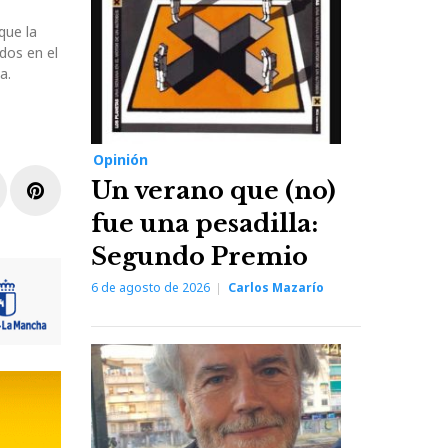
que la
dos en el
a.
Opinión
Un verano que (no)
r
inkedIn
Pinterest
fue una pesadilla:
Segundo Premio
6 de agosto de 2026
Carlos Mazarío