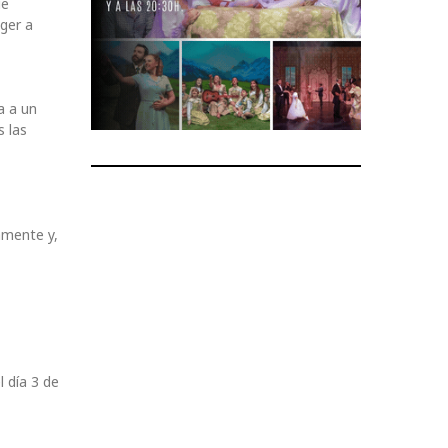
ue
ger a
a a un
s las
amente y,
 día 3 de