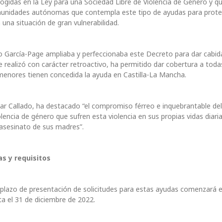
gidas en la Ley para una Sociedad Libre de Violencia de Género y q
omunidades autónomas que contempla este tipo de ayudas para prote
na situación de gran vulnerabilidad.
ano García-Page ampliaba y perfeccionaba este Decreto para dar cabid
 realizó con carácter retroactivo, ha permitido dar cobertura a toda
menores tienen concedida la ayuda en Castilla-La Mancha.
Pilar Callado, ha destacado “el compromiso férreo e inquebrantable del
lencia de género que sufren esta violencia en sus propias vidas diari
 asesinato de sus madres”.
as y requisitos
l plazo de presentación de solicitudes para estas ayudas comenzará el
a el 31 de diciembre de 2022.