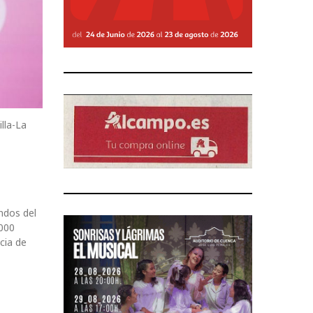
lla-La
ndos del
.000
cia de