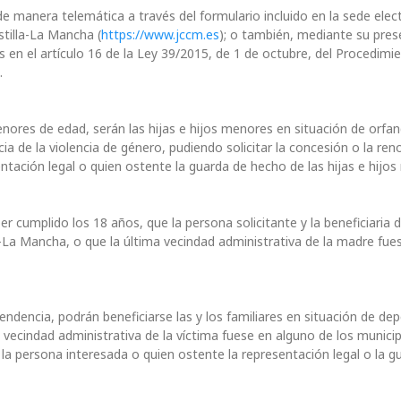
e manera telemática a través del formulario incluido en la sede elec
tilla-La Mancha (
https://www.jccm.es
); o también, mediante su pres
os en el artículo 16 de la Ley 39/2015, de 1 de octubre, del Procedimi
.
enores de edad, serán las hijas e hijos menores en situación de orfa
de la violencia de género, pudiendo solicitar la concesión o la ren
ntación legal o quien ostente la guarda de hecho de las hijas e hijo
r cumplido los 18 años, que la persona solicitante y la beneficiaria d
a-La Mancha, o que la última vecindad administrativa de la madre fue
endencia, podrán beneficiarse las y los familiares en situación de de
 vecindad administrativa de la víctima fuese en alguno de los munici
 la persona interesada o quien ostente la representación legal o la g