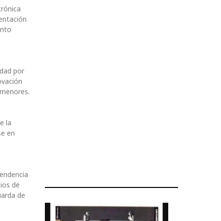
trónica
entación
ento
ndad por
ovación
s menores.
e la
se en
pendencia
pios de
uarda de