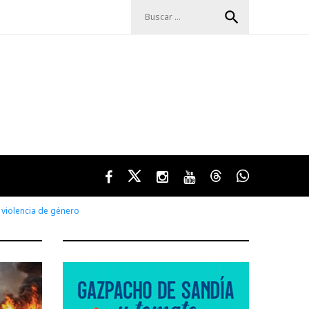
Buscar:
search
Facebook
Twitter
Instagram
Youtube
Threads
WhatsApp
 violencia de género