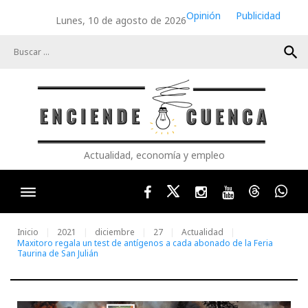
Skip
Opinión
Publicidad
Lunes, 10 de agosto de 2026
to
content
search
Actualidad, economía y empleo
Facebook
Twitter
Instagram
Youtube
Threads
Wha
Inicio
2021
diciembre
27
Actualidad
Maxitoro regala un test de antígenos a cada abonado de la Feria
Taurina de San Julián