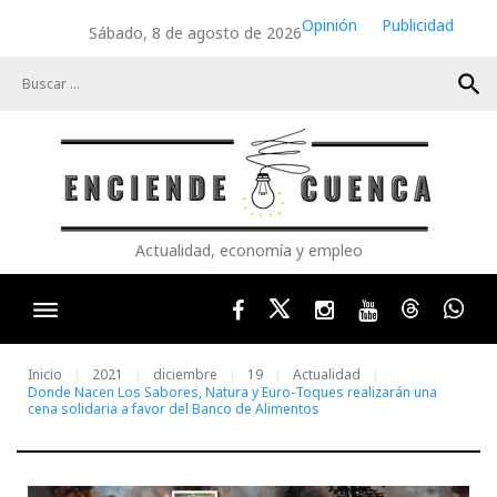
Skip
Opinión
Publicidad
Sábado, 8 de agosto de 2026
to
content
search
Actualidad, economía y empleo
Facebook
Twitter
Instagram
Youtube
Threads
Wha
Inicio
2021
diciembre
19
Actualidad
Donde Nacen Los Sabores, Natura y Euro-Toques realizarán una
cena solidaria a favor del Banco de Alimentos