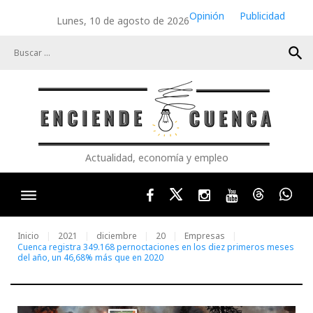
Skip
Opinión
Publicidad
Lunes, 10 de agosto de 2026
to
content
search
Actualidad, economía y empleo
Facebook
Twitter
Instagram
Youtube
Threads
Wha
Inicio
2021
diciembre
20
Empresas
Cuenca registra 349.168 pernoctaciones en los diez primeros meses
del año, un 46,68% más que en 2020