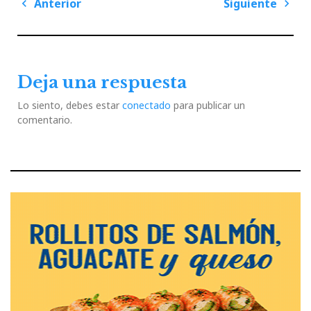
Navegación
Anterior
Siguiente
de
Previous
Next
entradas
Post
Post
Deja una respuesta
Lo siento, debes estar
conectado
para publicar un
comentario.