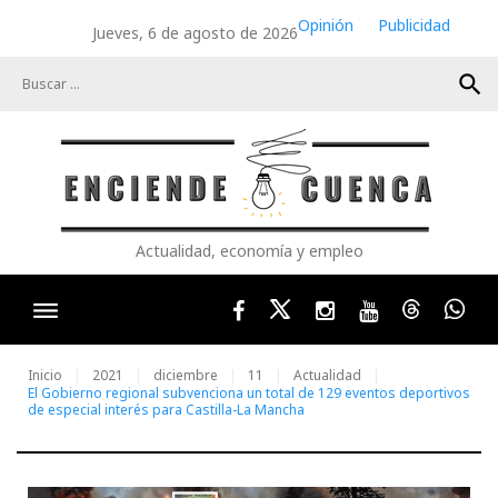
Skip
Opinión
Publicidad
Jueves, 6 de agosto de 2026
to
content
search
Actualidad, economía y empleo
Facebook
Twitter
Instagram
Youtube
Threads
Wha
Inicio
2021
diciembre
11
Actualidad
El Gobierno regional subvenciona un total de 129 eventos deportivos
de especial interés para Castilla-La Mancha