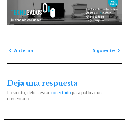
Navegación
Anterior
Siguiente
de
Previous
Next
entradas
Post
Post
Deja una respuesta
Lo siento, debes estar
conectado
para publicar un
comentario.