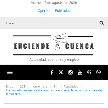
Skip
Viernes, 7 de agosto de 2026
to
Opinión
Publicidad
content
search
Actualidad, economía y empleo
Facebook
Twitter
Instagram
Youtube
Threads
Wha
Inicio
2021
diciembre
11
Actualidad
Convocada una manifestación contra el cierre definitivo de la línea de
ferrocarril