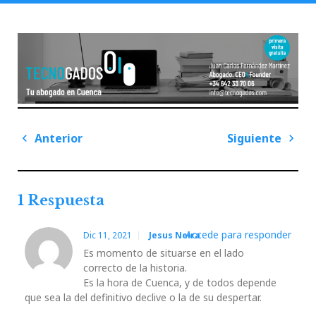
Navegación
Anterior
Siguiente
de
Previous
Next
entradas
Post
Post
1 Respuesta
Accede para responder
Dic 11, 2021
Jesus Neira
Es momento de situarse en el lado
correcto de la historia.
Es la hora de Cuenca, y de todos depende
que sea la del definitivo declive o la de su despertar.