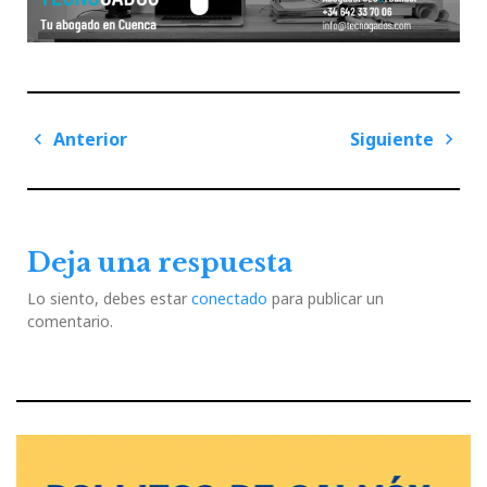
Navegación
Anterior
Siguiente
de
Previous
Next
entradas
Post
Post
Deja una respuesta
Lo siento, debes estar
conectado
para publicar un
comentario.